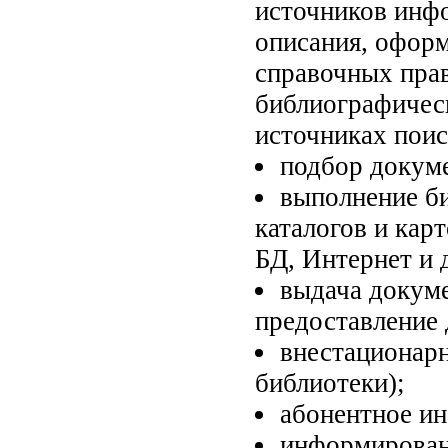
источников инф
описания, оформ
справочных пра
библиографическ
источниках поис
подбор докуме
выполнение би
каталогов и кар
БД, Интернет и 
выдача докуме
предоставление 
внестационарн
библиотеки);
абонентное и
информировани