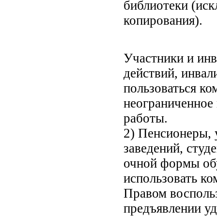
библиотеки (ис
копирования).
Участники и ин
действий, инвал
пользоваться ко
неограниченное 
работы.
2) Пенсионеры,
заведений, студ
очной формы обу
использовать ко
Правом воспольз
предъявлении у