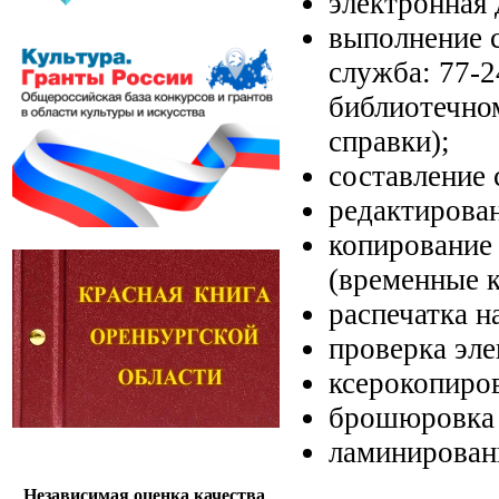
электронная 
выполнение с
служба: 77-2
библиотечно
справки);
составление 
редактирова
копирование
(временные к
распечатка н
проверка эл
ксерокопиро
брошюровка 
ламинирован
Независимая оценка качества