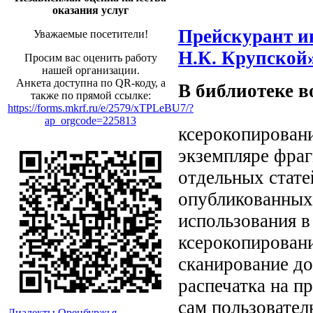
оказания услуг
Прейскурант и
Уважаемые посетители!
Н.К. Крупской
Просим вас оценить работу
нашей организации.
Анкета доступна по QR-коду, а
В библиотеке в
также по прямой ссылке:
https://forms.mkrf.ru/e/2579/xTPLeBU7/?
ap_orgcode=225813
ксерокопировани
экземпляре фраг
отдельных стат
опубликованных 
использования в
ксерокопировани
сканирование до
распечатка на п
сам пользователь
Диалекты Оренбуржья