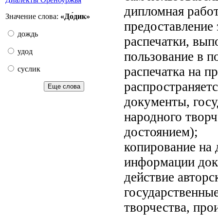
дипломная работа
Значение слова:
«До́дик»
предоставление 
дождь
распечатки, вып
удод
пользование в п
распечатка на п
суслик
распространяетс
Еще слова
документы, госу
народного творч
достоянием);
копирование на 
информации доку
действие авторс
государственные
творчества, про