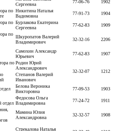
77-06-76
1902
Сергеевна
тора по
Никитина Наталья
77-91-73
1904
те
Вадимовна
тора по
Бурлакова Екатерина
77-62-83
1909
Сергеевна
тора по
Шкуропатов Валерий
32-32-16
2206
Владимирович
Самохин Александр
77-62-83
1907
Юрьевич
тора по
Родин Юрий
Александрович
32-32-07
1212
по
Степанов Валерий
ий
Иванович
Белова Вероника
отдел
77-09-53
1903
Викторовна
Федосова Ольга
77-24-72
1911
 отдел
Владимировна
ния,
Мамина Юлия
32-32-57
1908
Александровна
огов
Стрекалова Наталья