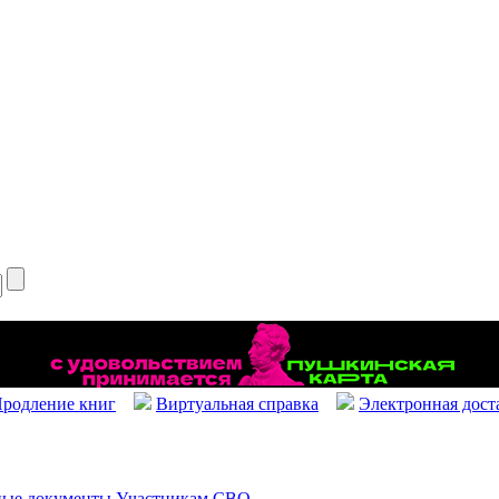
родление книг
Виртуальная справка
Электронная дост
ые документы
Участникам СВО