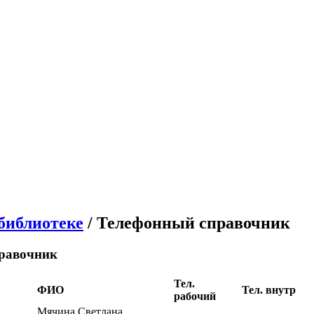
библиотеке
/ Телефонный справочник
равочник
Тел.
ФИО
Тел. внутр
рабочий
Мячина Светлана