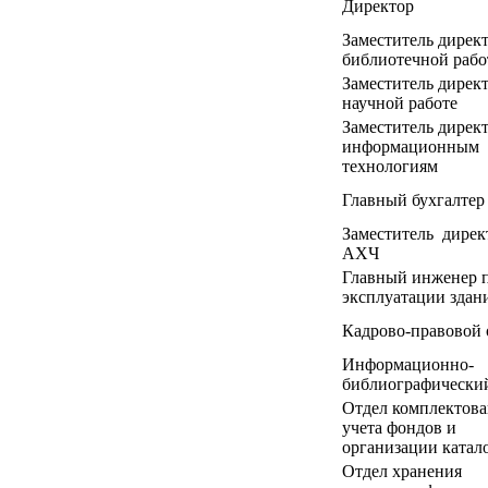
Директор
Заместитель дирек
библиотечной рабо
Заместитель дирек
научной работе
Заместитель дирек
информационным
технологиям
Главный бухгалтер
Заместитель дирек
АХЧ
Главный инженер 
эксплуатации здан
Кадрово-правовой 
Информационно-
библиографический
Отдел комплектова
учета фондов и
организации катал
Отдел хранения