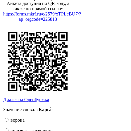
Анкета доступна по QR-коду, а
также по прямой ссылке:
https://forms.mkrf.ru/e/2579/xTPLeBU7/?
ap_orgcode=225813
Диалекты Оренбуржья
Значение слова:
«Карга́»
ворона
старая, злая женщина