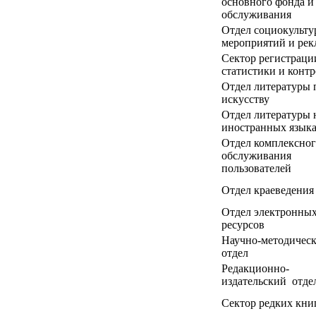
основного фонда и
обслуживания
Отдел социокульт
мероприятий и ре
Сектор регистраци
статистики и контр
Отдел литературы 
искусству
Отдел литературы 
иностранных язык
Отдел комплексно
обслуживания
пользователей
Отдел краеведения
Отдел электронны
ресурсов
Научно-методичес
отдел
Редакционно-
издательский отде
Сектор редких кни