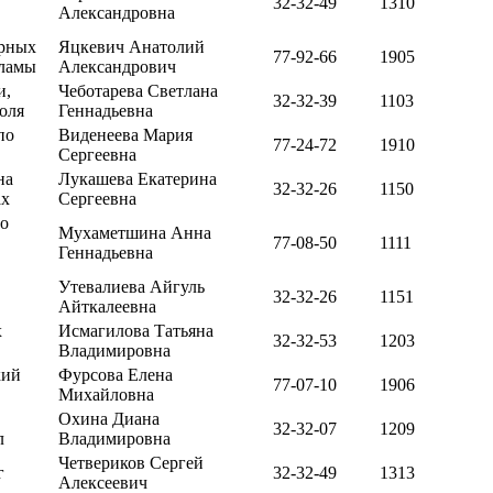
32-32-49
1310
Александровна
урных
Яцкевич Анатолий
77-92-66
1905
кламы
Александрович
и,
Чеботарева Светлана
32-32-39
1103
оля
Геннадьевна
по
Виденеева Мария
77-24-72
1910
Сергеевна
на
Лукашева Екатерина
32-32-26
1150
ах
Сергеевна
го
Мухаметшина Анна
77-08-50
1111
Геннадьевна
Утевалиева Айгуль
32-32-26
1151
Айткалеевна
х
Исмагилова Татьяна
32-32-53
1203
Владимировна
кий
Фурсова Елена
77-07-10
1906
Михайловна
Охина Диана
32-32-07
1209
л
Владимировна
Четвериков Сергей
г
32-32-49
1313
Алексеевич