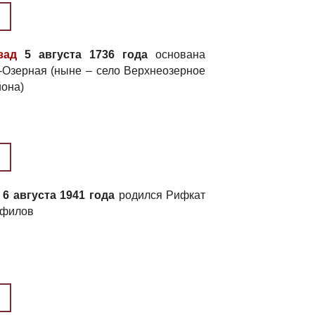
зад
5 августа 1736 года
основана
-Озерная (ныне – село Верхнеозерное
йона)
6 августа 1941 года
родился Рифкат
афилов